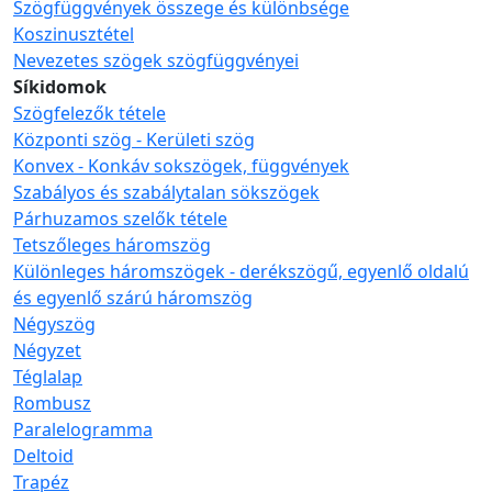
Szögfüggvények összege és különbsége
Koszinusztétel
Nevezetes szögek szögfüggvényei
Síkidomok
Szögfelezők tétele
Központi szög - Kerületi szög
Konvex - Konkáv sokszögek, függvények
Szabályos és szabálytalan sökszögek
Párhuzamos szelők tétele
Tetszőleges háromszög
Különleges háromszögek - derékszögű, egyenlő oldalú
és egyenlő szárú háromszög
Négyszög
Négyzet
Téglalap
Rombusz
Paralelogramma
Deltoid
Trapéz