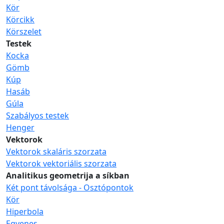
Kör
Körcikk
Körszelet
Testek
Kocka
Gömb
Kúp
Hasáb
Gúla
Szabályos testek
Henger
Vektorok
Vektorok skaláris szorzata
Vektorok vektoriális szorzata
Analitikus geometrija a síkban
Két pont távolsága - Osztópontok
Kör
Hiperbola
Egyenes