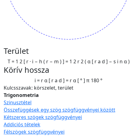
Terület
T
=
1
2
[
r
·
i
−
h
(
r
−
m
)
]
=
1
2
r
2
(
α
[
r
a
d
]
−
s
i
n
α
)
Körív hossza
i
=
r
α
[
r
a
d
]
=
r
α
[
°
]
π
180
°
Kulcsszavak: körszelet, terület
Trigonometria
Szinusztétel
Összefüggések egy szög szögfüggvényei között
Kétszeres szögek szögfüggvényei
Addiciós tételek
Félszögek szögfüggvényei