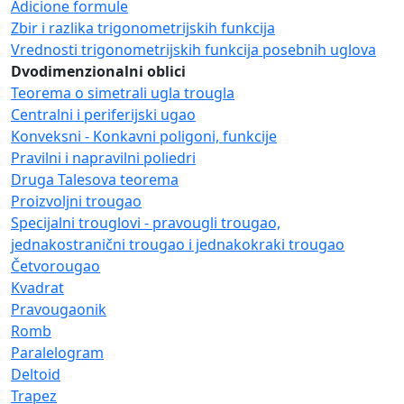
Adicione formule
Zbir i razlika trigonometrijskih funkcija
Vrednosti trigonometrijskih funkcija posebnih uglova
Dvodimenzionalni oblici
Teorema o simetrali ugla trougla
Centralni i periferijski ugao
Konveksni - Konkavni poligoni, funkcije
Pravilni i napravilni poliedri
Druga Talesova teorema
Proizvoljni trougao
Specijalni trouglovi - pravougli trougao,
jednakostranični trougao i jednakokraki trougao
Četvorougao
Kvadrat
Pravougaonik
Romb
Paralelogram
Deltoid
Trapez