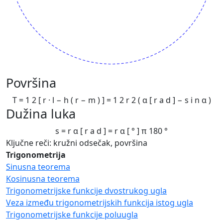
Površina
T
=
1
2
[
r
·
l
−
h
(
r
−
m
)
]
=
1
2
r
2
(
α
[
r
a
d
]
−
s
i
n
α
)
Dužina luka
s
=
r
α
[
r
a
d
]
=
r
α
[
°
]
π
180
°
Ključne reči: kružni odsečak, površina
Trigonometrija
Sinusna teorema
Kosinusna teorema
Trigonometrijske funkcije dvostrukog ugla
Veza između trigonometrijskih funkcija istog ugla
Trigonometrijske funkcije poluugla