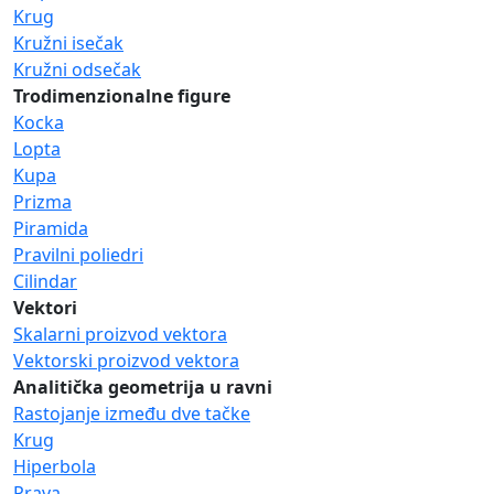
Krug
Kružni isečak
Kružni odsečak
Trodimenzionalne figure
Kocka
Lopta
Kupa
Prizma
Piramida
Pravilni poliedri
Cilindar
Vektori
Skalarni proizvod vektora
Vektorski proizvod vektora
Analitička geometrija u ravni
Rastojanje između dve tačke
Krug
Hiperbola
Prava