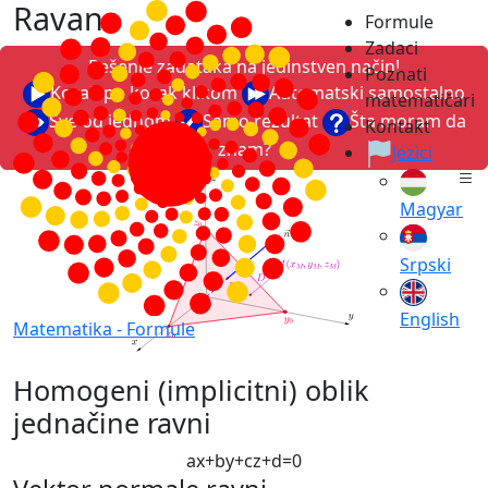
Ravan
Formule
Zadaci
Rešenje zadataka na jedinstven način!
Poznati
Korak po korak klikom
Automatski samostalno
matematičari
Sve od jednom
Samo rezultat
Šta moram da
Kontakt
znam?
Jezici
Magyar
Srpski
English
Matematika -
Formule
Homogeni (implicitni) oblik
jednačine ravni
a
x
+
b
y
+
c
z
+
d
=
0