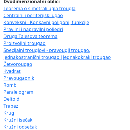
Dvodimenzionalni oblici
Teorema o simetrali ugla trougla
Centralni i periferijski ugao
Konveksni - Konkavni poligoni, funkcije
Pravilni i napravilni poliedri
Druga Talesova teorema
Proizvoljni trougao
Specijalni trouglovi - pravougli trougao,
jednakostranični trougao i jednakokraki trougao
Četvorougao
Kvadrat
Pravougaonik
Romb
Paralelogram
Deltoid
Trapez
Krug
Kružni isečak
Kružni odsečak