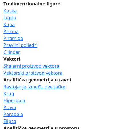
Trodimenzionalne figure
Kocka
Lopta
Kupa
Prizma
Piramida
Pravilni poliedri
Cilindar
Vektori
Skalarni proizvod vektora
Vektorski proizvod vektora
Analitička geometrija u ravni
Rastojanje između dve tačke
Krug
Hiperbola
Prava
Parabola
Elipsa
Analitička geometrija u prostoru