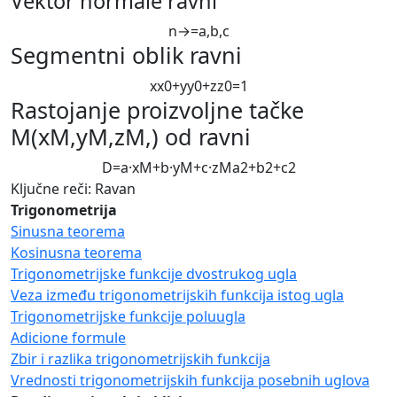
Vektor normale ravni
n
→
=
a
,
b
,
c
Segmentni oblik ravni
x
x
0
+
y
y
0
+
z
z
0
=
1
Rastojanje proizvoljne tačke
M
(
x
M
,
y
M
,
z
M
,
)
od ravni
D
=
a
·
x
M
+
b
·
y
M
+
c
·
z
M
a
2
+
b
2
+
c
2
Ključne reči: Ravan
Trigonometrija
Sinusna teorema
Kosinusna teorema
Trigonometrijske funkcije dvostrukog ugla
Veza između trigonometrijskih funkcija istog ugla
Trigonometrijske funkcije poluugla
Adicione formule
Zbir i razlika trigonometrijskih funkcija
Vrednosti trigonometrijskih funkcija posebnih uglova