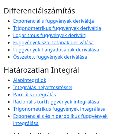
Differenciálszámítás
Exponenciális függvények deriváltja
Trigonometrikus függvények deriváltja
Logaritmus függvények deriváltj
Függvények szorzatának deriválása
Függvények hányadosának deriválása
Összetett függvények deriválása
Határozatlan Integrál
Alapintegrálok
Integrálás helyettesítéssel
Parciális integrálás
Racionális törtfüggvények integrálása
Trigonometrikus függvények integrálása
Exponenciális és hiperbólikus függvények
integrálása