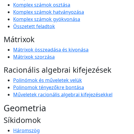
Komplex számok osztása
Komplex számok hatványozása
Komplex számok gyökvonása
Összetett feladtok
Mátrixok
Mátrixok összeadása és kivonása
Mátrixok szorzása
Racionális algebrai kifejezések
Polinómok és műveletek velük
Polinomok tényezőkre bontása
Műveletek racionális algebrai kifejezésekkel
Geometria
Síkidomok
Háromszög