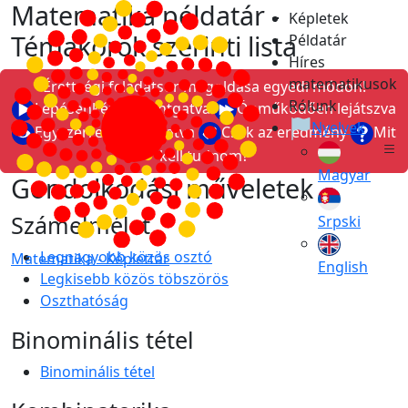
Matematika példatár -
Képletek
Témakörök szerinti lista
Példatár
Híres
matematikusok
Érettségi feladatsor megoldása egyedi módon!
Rólunk
Lépésenként kattintgatva
Önműködően lejátszva
Nyelvek
Egyszerre megmutatva
Csak az eredmény
Mit
kell tudnom?
Magyar
Gondolkodási műveletek
Számelmélet
Srpski
Legnagyobb közös osztó
Matematika -
Képlettár
English
Legkisebb közös töbszörös
Oszthatóság
Binominális tétel
Binominális tétel