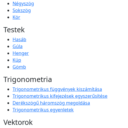
Négyszög
Sokszög
Kör
Testek
Hasáb
Gúla
Henger
Kúp
Gömb
Trigonometria
Trigonometrikus függvények kiszámítása
Trigonometrikus kifejezések egyszerűsítése
Derékszögű háromszög megoldása
Trigonometrikus egyenletek
Vektorok