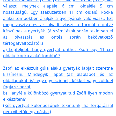
választ, melynek alapéle 6 cm, oldaléle 5 cm
hosszúságú. Egy szaküzletben 11 cm oldalú, kocka
alakú tömbökben árulják a gyertyának való viaszt. Ezt
megolvasztva és az olvadt viaszt a formába öntve
készülnek a gyertyák. (A számítások során tekintsen el
az olvasztás és öntés során bekövetkező
térfogatváltozástól.)
a) Legfeljebb hány gyertyát önthet Zsófi egy 11 cm
oldalú, kocka alakú tömbből?
Zsófi az elkészült gúla alakú gyertyák lapjait szeretné
kiszínezni. Mindegyik lapot (az alaplapot és az
oldallapokat is) egy-egy színnel, kékkel vagy zölddel
fogja színezni.
b) Hányféle különböző gyertyát tud Zsófi ilyen módon
elkészíteni?
(Két gyertyát különbözőnek tekintünk, ha forgatással
nem vihetők egymásba.)