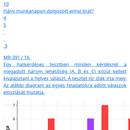
10
Hány munkanapon dolgozott ennyi órát?
4
5
3
MR-391 / 16.
Egy hatkérdéses tesztben minden kérdésnél a
megadott három lehetőség (A, B és C) közül kellett
kiválasztani a helyes választ. A tesztet tíz diák írta meg.
Az alábbi diagram az egyes feladatokra adott válaszok
eloszlását mutatja.