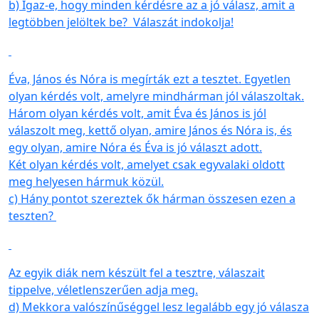
b) Igaz-e, hogy minden kérdésre az a jó válasz, amit a
legtöbben jelöltek be? Válaszát indokolja!
Éva, János és Nóra is megírták ezt a tesztet. Egyetlen
olyan kérdés volt, amelyre mindhárman jól válaszoltak.
Három olyan kérdés volt, amit Éva és János is jól
válaszolt meg, kettő olyan, amire János és Nóra is, és
egy olyan, amire Nóra és Éva is jó választ adott.
Két olyan kérdés volt, amelyet csak egyvalaki oldott
meg helyesen hármuk közül.
c) Hány pontot szereztek ők hárman összesen ezen a
teszten?
Az egyik diák nem készült fel a tesztre, válaszait
tippelve, véletlenszerűen adja meg.
d) Mekkora valószínűséggel lesz legalább egy jó válasza