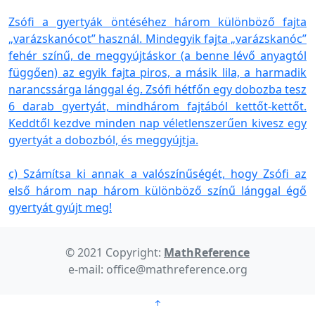
Zsófi a gyertyák öntéséhez három különböző fajta
„varázskanócot” használ. Mindegyik fajta „varázskanóc”
fehér színű, de meggyújtáskor (a benne lévő anyagtól
függően) az egyik fajta piros, a másik lila, a harmadik
narancssárga lánggal ég. Zsófi hétfőn egy dobozba tesz
6 darab gyertyát, mindhárom fajtából kettőt-kettőt.
Keddtől kezdve minden nap véletlenszerűen kivesz egy
gyertyát a dobozból, és meggyújtja.
c) Számítsa ki annak a valószínűségét, hogy Zsófi az
első három nap három különböző színű lánggal égő
gyertyát gyújt meg!
© 2021 Copyright:
MathReference
e-mail: office@mathreference.org