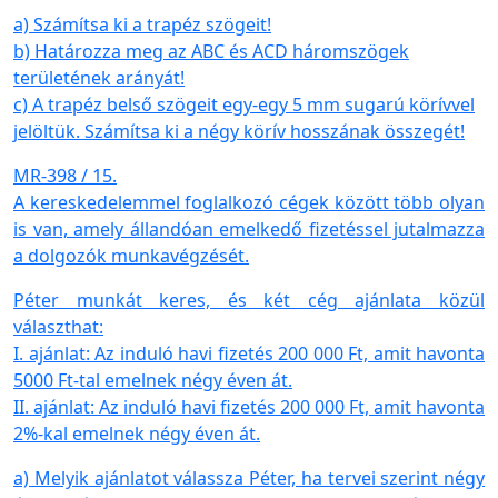
a) Számítsa ki a trapéz szögeit!
b) Határozza meg az ABC és ACD háromszögek
területének arányát!
c) A trapéz belső szögeit egy-egy 5 mm sugarú körívvel
jelöltük. Számítsa ki a négy körív hosszának összegét!
MR-398 / 15.
A kereskedelemmel foglalkozó cégek között több olyan
is van, amely állandóan emelkedő fizetéssel jutalmazza
a dolgozók munkavégzését.
Péter munkát keres, és két cég ajánlata közül
választhat:
I. ajánlat: Az induló havi fizetés 200 000 Ft, amit havonta
5000 Ft-tal emelnek négy éven át.
II. ajánlat: Az induló havi fizetés 200 000 Ft, amit havonta
2%-kal emelnek négy éven át.
a) Melyik ajánlatot válassza Péter, ha tervei szerint négy