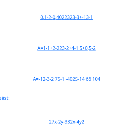
0
,
1
-
2
-
0
,
4
0
2
2
3
2
3
-
3
+
-
1
3
-
1
A
=
1
-
1
+
2
-
2
2
3
-
2
+
4
-
1
·
5
+
0
,
5
-
2
A
=
-
12
-
3
-
2
·
75
-
1
·
-
4
0
25
-
1
4
·
6
6
·
10
4
zést:
27
x
-
2
y
-
3
3
2
x
-
4
y
2