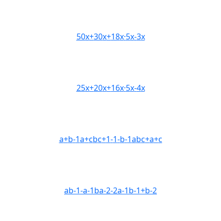
50
x
+
30
x
+
18
x
·
5
x
-
3
x
25
x
+
20
x
+
16
x
·
5
x
-
4
x
a
+
b
-
1
a
+
c
b
c
+
1
-
1
-
b
-
1
a
b
c
+
a
+
c
a
b
-
1
-
a
-
1
b
a
-
2
-
2
a
-
1
b
-
1
+
b
-
2