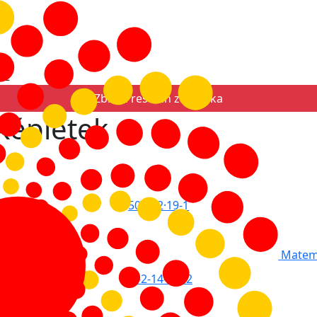
 2
Zbirka rešenih zadataka
képletek
5
0
+
3
-
2
·
1
9
-
1
Matema
1
2
-
2
-
1
4
-
1
·
2
-
2