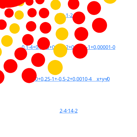
1
1
3
-
1
-
2
-
2
-
3
0
,
1
-
4
+
0
,
01
-
3
+
0
,
001
-
2
+
0
,
0001
-
1
+
0
,
00001
-
0
x
+
y
0
+
0
,
25
-
1
+
-
0
,
5
-
2
+
0
,
001
0
-
4
x
+
y
≠
0
2
-
4
·
1
4
-
2