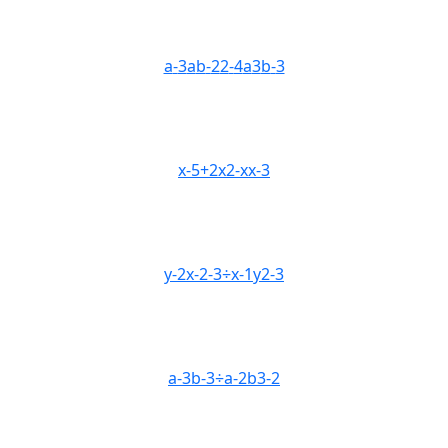
a
-
3
a
b
-
2
2
-
4
a
3
b
-
3
x
-
5
+
2
x
2
-
x
x
-
3
y
-
2
x
-
2
-
3
÷
x
-
1
y
2
-
3
a
-
3
b
-
3
÷
a
-
2
b
3
-
2