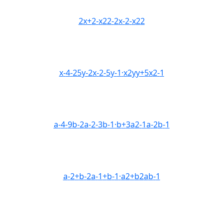
2
x
+
2
-
x
2
2
-
2
x
-
2
-
x
2
2
x
-
4
-
25
y
-
2
x
-
2
-
5
y
-
1
·
x
2
y
y
+
5
x
2
-
1
a
-
4
-
9
b
-
2
a
-
2
-
3
b
-
1
·
b
+
3
a
2
-
1
a
-
2
b
-
1
a
-
2
+
b
-
2
a
-
1
+
b
-
1
·
a
2
+
b
2
a
b
-
1