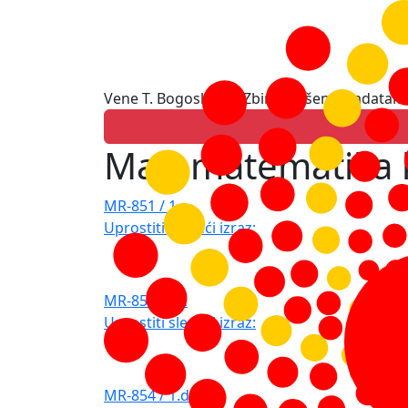
Vene T. Bogoslavov: Zbirka rešenih zadataka
Matematematika 
MR-851 / 1.a
Uprostiti sledeći izraz:
MR-853 / 1.c
Uprostiti sledeći izraz:
MR-854 / 1.d