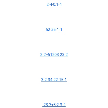
2
-
4
·
0
,
1
-
4
5
2
-
3
5
-
1
-
1
2
-
2
+
5
1
2
0
3
-
2
3
-
2
3
-
2
-
3
4
-
2
2
-
1
5
-
1
-
2
3
-
3
+
3
·
2
-
3
-
2