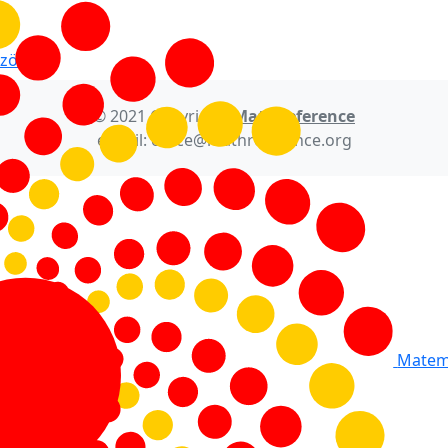
zött
© 2021 Copyright:
MathReference
e-mail: office@mathreference.org
Matema