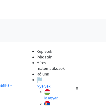
Képletek
Példatár
Híres
matematikusok
Rólunk
tika -
Nyelvek
Magyar