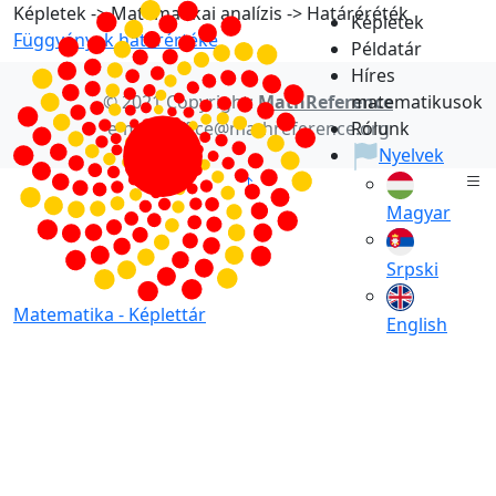
Képletek -> Matematikai analízis -> Határéréték
Képletek
Függvények határértéke
Példatár
Híres
© 2021 Copyright:
MathReference
matematikusok
e-mail: office@mathreference.org
Rólunk
Nyelvek
Magyar
Srpski
Matematika -
Képlettár
English