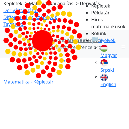
Képletek -> Matematikai analízis -> Deriválás
Képletek
Deriválttáblázat
Példatár
Differenciálási szabályok
Híres
Taylor-sor
matematikusok
Rólunk
© 2021 Copyright:
MathReference
Nyelvek
e-mail: office@mathreference.org
Magyar
Srpski
Matematika -
Képlettár
English