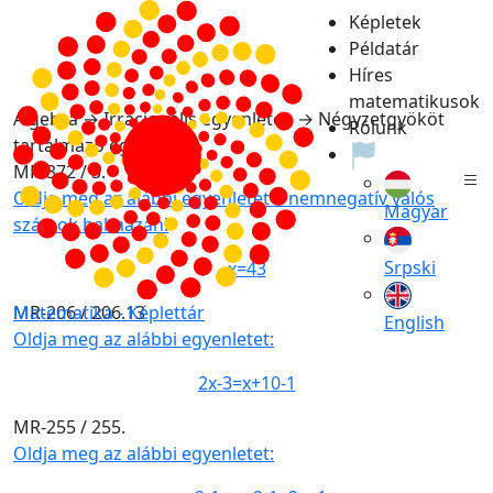
Képletek
Példatár
Híres
matematikusok
Algebra → Irracionális egyenletek → Négyzetgyököt
Rólunk
tartalmazó egyenletek
MR-372 / 3.
Oldja meg az alábbi egyenletet a nemnegatív valós
Magyar
számok halmazán!
Srpski
x
=
4
3
Matematika -
Képlettár
MR-206 / 206.13
English
Oldja meg az alábbi egyenletet:
2
x
-
3
=
x
+
10
-
1
MR-255 / 255.
Oldja meg az alábbi egyenletet: