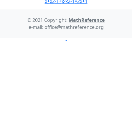
x
+
x
2
-
1
+
x
-
x
2
-
1
=
2
x
+
1
© 2021 Copyright:
MathReference
e-mail: office@mathreference.org