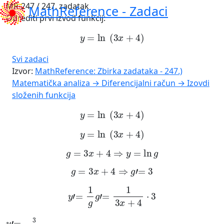
MR-247 / 247. zadatak
MathReference -
Zadaci
Odrediti prvi izvod funkcij:
y
=
ln
(
3
x
+
4
)
Svi zadaci
Izvor:
MathReference: Zbirka zadataka - 247.)
Matematička analiza → Diferencijalni račun → Izovdi
složenih funkcija
y
=
ln
(
3
x
+
4
)
y
=
ln
(
3
x
+
4
)
g
=
3
x
+
4
⇒
y
=
ln
g
g
=
3
x
+
4
⇒
g
'
=
3
y
'
=
1
g
g
'
=
1
3
x
+
4
·
3
y
'
=
3
3
x
+
4