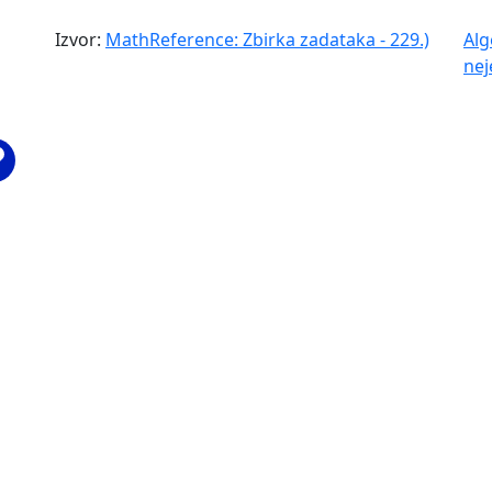
Izvor:
MathReference: Zbirka zadataka - 229.)
Alg
nej