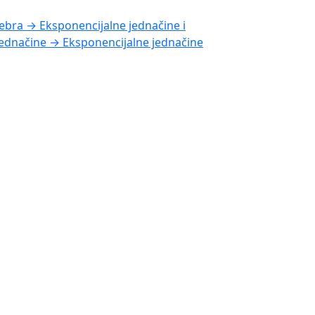
ebra → Eksponencijalne jednačine i
ednačine → Eksponencijalne jednačine