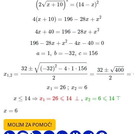
4
x
+
10
=
196
-
28
x
+
x
2
4
x
+
40
=
196
-
28
x
+
x
2
196
-
28
x
+
x
2
-
4
x
-
40
=
0
a
=
1
,
b
=
-
32
,
c
=
156
x
1
,
2
=
32
±
-
32
2
-
4
·
1
·
156
2
=
32
±
400
2
=
32
±
20
2
x
1
=
26
;
x
2
=
6
x
≤
14
⇒
x
1
=
26
⩽
14
⊥
,
x
2
=
6
⩽
14
⊤
x
=
6
MOLIM ZA POMOĆ!