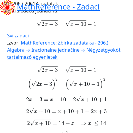
MR-206 / 20613. zadatak
MathReference -
Zadaci
Rešiti sledeću jednačinu:
2
x
-
3
=
x
+
10
-
1
Svi zadaci
Izvor:
MathReference: Zbirka zadataka - 206.)
Algebra → Iracionalne jednačine → Négyzetgyököt
tartalmazó egyenletek
2
x
-
3
=
x
+
10
-
1
2
x
-
3
2
=
x
+
10
-
1
2
2
x
-
3
=
x
+
10
-
2
x
+
10
+
1
2
x
+
10
=
x
+
10
+
1
-
2
x
+
3
2
x
+
10
=
14
-
x
⇒
x
≤
14
2
x
+
10
2
=
14
-
x
2