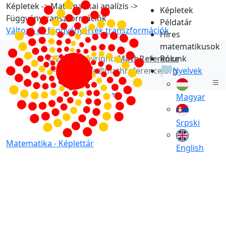
Képletek -> Matematikai analízis ->
Képletek
Függvénytranszformációk
Példatár
Változó és függvényérték transzformációk
Híres
matematikusok
© 2021 Copyright:
MathReference
Rólunk
e-mail: office@mathreference.org
Nyelvek
Magyar
Srpski
Matematika -
Képlettár
English