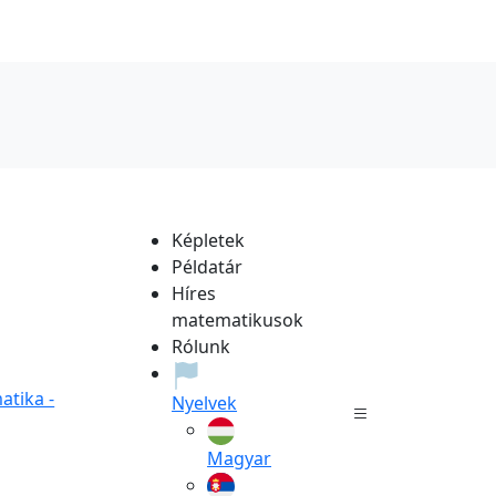
Képletek
Példatár
Híres
matematikusok
Rólunk
tika -
Nyelvek
Magyar