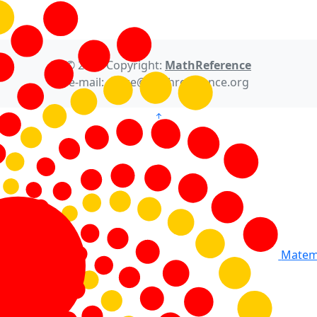
© 2021 Copyright:
MathReference
e-mail: office@mathreference.org
Matema