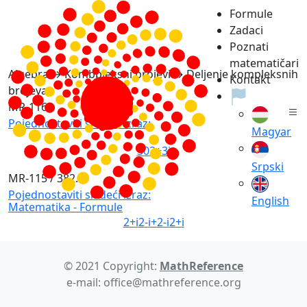
Formule
Zadaci
Poznati
matematičari
Algebra → Kombpleksni brojevi → Deljenje kompleksnih
Kontakt
brojeva
MR-116
Pojednostaviti sledeći izraz:
Magyar
30
2
+
3
i
Srpski
MR-115 / 382.a
Pojednostaviti sledeći izraz:
English
Matematika -
Formule
2
+
i
2
-
i
+
2
-
i
2
+
i
© 2021 Copyright:
MathReference
e-mail: office@mathreference.org