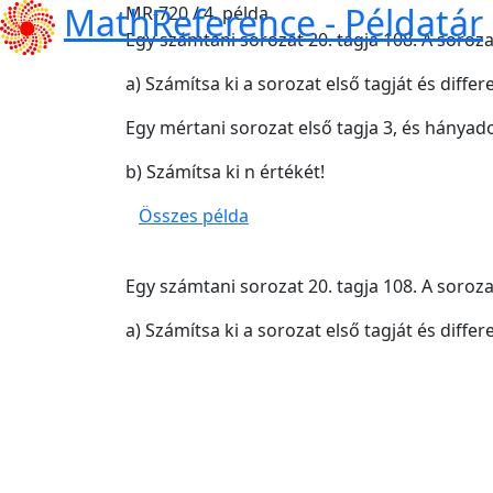
MathReference -
Példatár
MR-720 / 4. példa
Egy számtani sorozat 20. tagja 108. A soroz
a) Számítsa ki a sorozat első tagját és differe
Egy mértani sorozat első tagja 3, és hányado
b) Számítsa ki n értékét!
Összes példa
Egy számtani sorozat 20. tagja 108. A soroz
a) Számítsa ki a sorozat első tagját és differe