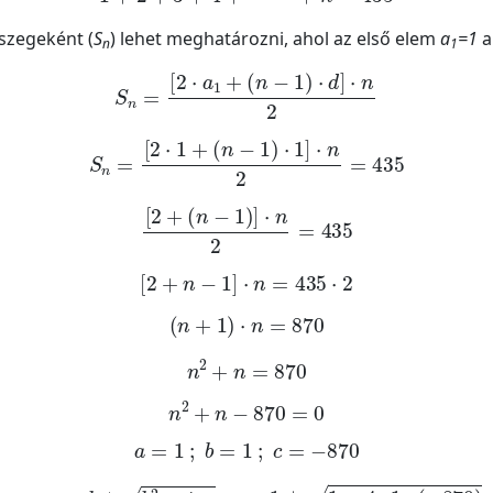
szegeként (
S
) lehet meghatározni, ahol az első elem
a
=1
a
n
1
S
n
=
2
·
a
1
+
n
-
1
·
d
·
n
2
S
n
=
2
·
1
+
n
-
1
·
1
·
n
2
=
435
2
+
n
-
1
·
n
2
=
435
2
+
n
-
1
·
n
=
435
·
2
n
+
1
·
n
=
870
n
2
+
n
=
870
n
2
+
n
-
870
=
0
a
=
1
;
b
=
1
;
c
=
-
870
n
1
,
2
=
-
b
±
b
2
-
4
a
c
2
a
=
-
1
±
1
-
4
·
1
·
-
870
2
·
1