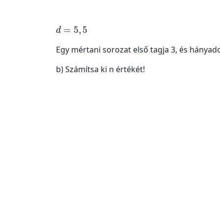
d
=
5
,
5
Egy mértani sorozat első tagja 3, és hányado
b) Számítsa ki n értékét!