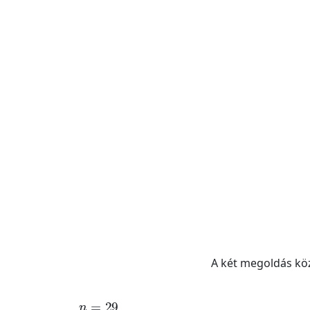
A két megoldás kö
n
=
29