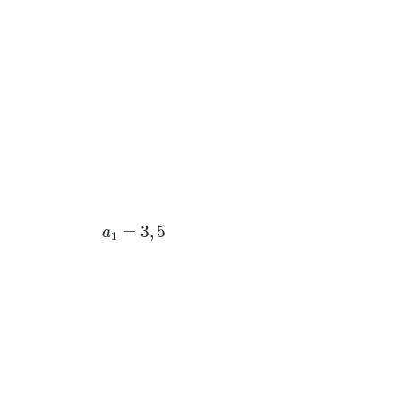
a
1
=
3
,
5