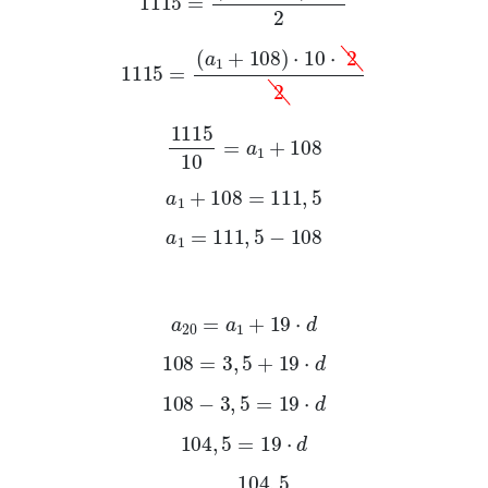
1115
=
a
1
+
108
·
10
·
2
2
1115
10
=
a
1
+
108
a
1
+
108
=
111
,
5
a
1
=
111
,
5
-
108
a
20
=
a
1
+
19
·
d
108
=
3
,
5
+
19
·
d
108
-
3
,
5
=
19
·
d
104
,
5
=
19
·
d
d
=
104
,
5
19