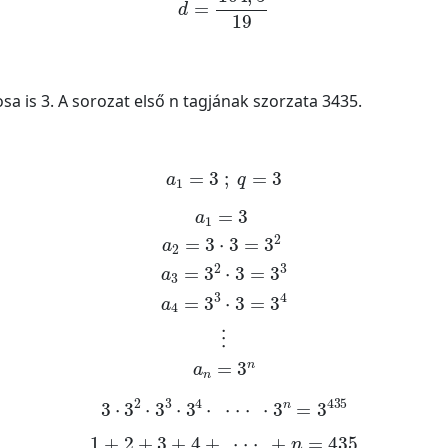
sa is 3. A sorozat első n tagjának szorzata 3435.
a
1
=
3
;
q
=
3
a
1
=
3
a
2
=
3
·
3
=
3
2
a
3
=
3
2
·
3
=
3
3
a
4
=
3
3
·
3
=
3
4
⋮
a
n
=
3
n
3
·
3
2
·
3
3
·
3
4
·
·
·
·
·
3
n
=
3
435
1
+
2
+
3
+
4
+
·
·
·
+
n
=
435