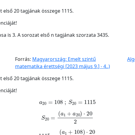
at első 20 tagjának összege 1115.
nciáját!
sa is 3. A sorozat első n tagjának szorzata 3435.
Forrás:
Magyarország: Emelt szintű
Alg
matematika érettségi [2023 május 9.] - 4..)
at első 20 tagjának összege 1115.
nciáját!
a
20
=
108
;
S
20
=
1115
S
20
=
a
1
+
a
20
·
20
2
1115
=
a
1
+
108
·
20
2