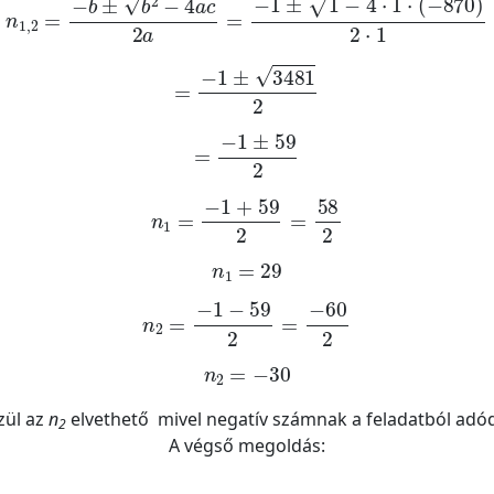
=
-
1
±
3481
2
=
-
1
±
59
2
n
1
=
-
1
+
59
2
=
58
2
n
1
=
29
n
2
=
-
1
-
59
2
=
-
60
2
n
2
=
-
30
zül az
n
elvethető mivel negatív számnak a feladatból adó
2
A végső megoldás: