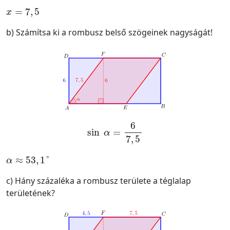
x
=
7
,
5
b) Számítsa ki a rombusz belső szögeinek nagyságát!
sin
α
=
6
7
,
5
α
≈
53
,
1
°
c) Hány százaléka a rombusz területe a téglalap
területének?