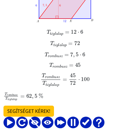
T
t
é
g
l
a
l
a
p
=
12
·
6
é
T
t
é
g
l
a
l
a
p
=
72
é
T
r
o
m
b
u
s
z
=
7
,
5
·
6
T
r
o
m
b
u
s
z
=
45
T
r
o
m
b
u
s
z
T
t
é
g
l
a
l
a
p
=
45
72
·
100
é
T
r
o
m
b
u
s
z
T
t
é
g
l
a
l
a
p
=
62
,
5
%
é
SEGÍTSÉGET KÉREK!