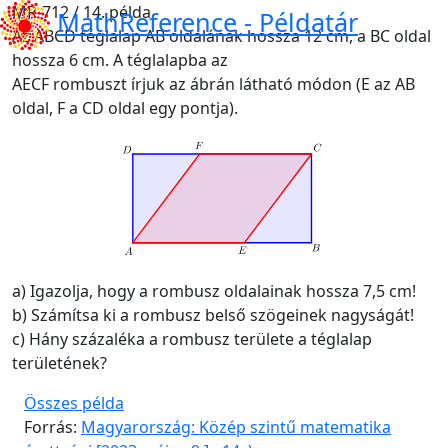
MR-712 / 14. példa
MathReference -
Példatár
Az ABCD téglalap AB oldalának hossza 12 cm, a BC oldal
hossza 6 cm. A téglalapba az
AECF rombuszt írjuk az ábrán látható módon (E az AB
oldal, F a CD oldal egy pontja).
a) Igazolja, hogy a rombusz oldalainak hossza 7,5 cm!
b) Számítsa ki a rombusz belső szögeinek nagyságát!
c) Hány százaléka a rombusz területe a téglalap
területének?
Összes példa
Forrás:
Magyarország: Közép szintű matematika