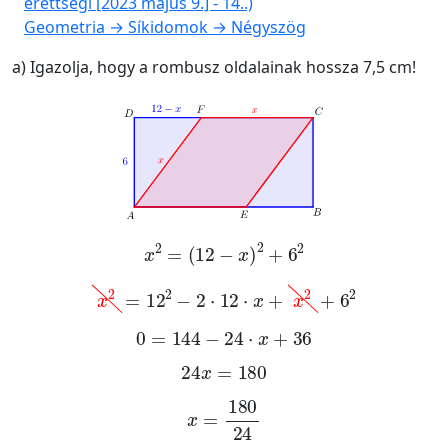
érettségi [2023 május 9.] - 14..)
Geometria → Síkidomok → Négyszög
a) Igazolja, hogy a rombusz oldalainak hossza 7,5 cm!
x
2
=
12
-
x
2
+
6
2
x
2
=
12
2
-
2
·
12
·
x
+
x
2
+
6
2
0
=
144
-
24
·
x
+
36
24
x
=
180
x
=
180
24