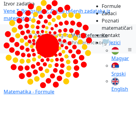
Izvor zadatka
Formule
Vene T. Bogoslavov: Zbirka rešenih zadataka iz
Zadaci
matematike 1
Poznati
matematičari
© 2021 Copyright:
MathReference
Kontakt
e-mail: office@mathreference.org
Jezici
Magyar
Srpski
English
Matematika -
Formule