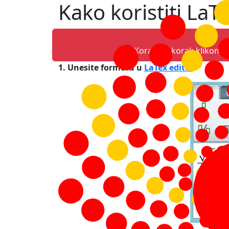
Kako koristiti LaT
Korak po korak klikom
1. Unesite formulu u
LaTex editor
.