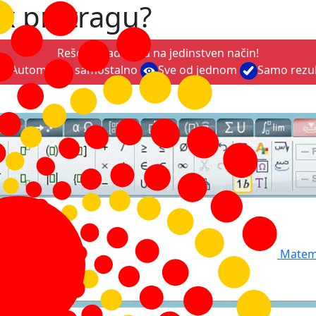
ex pretragu?
Rešenje zadataka na jedinstven način!
Automatski samostalno
Sve od jednom
Samo rezu
Matema