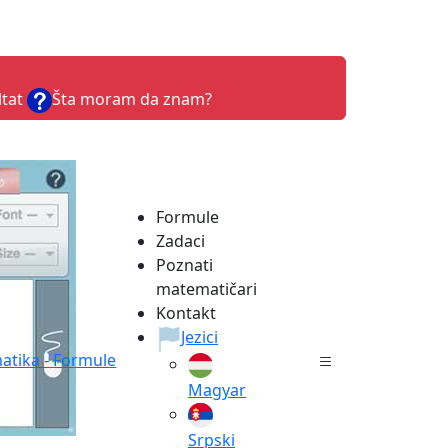
ltat
Šta moram da znam?
Formule
Zadaci
Poznati
matematičari
Kontakt
Jezici
tika -
Formule
Magyar
Srpski