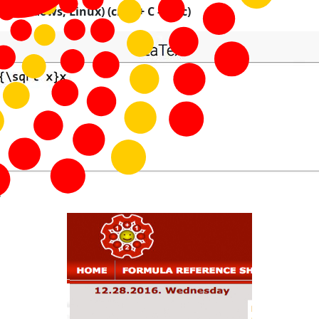
C - Windows, Linux) (cmd + C - Mac)
.