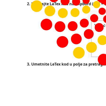
2. Kopirajte LaTex kod na klipbord (Ctrl + 
3. Umetnite LeTex kod u polje za pretragu