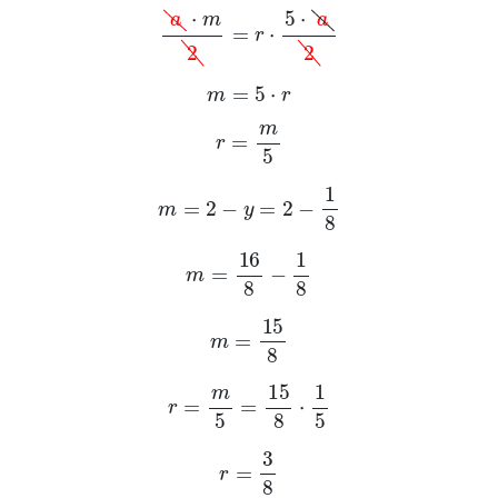
a
·
m
2
=
r
·
5
·
a
2
m
=
5
·
r
r
=
m
5
m
=
2
-
y
=
2
-
1
8
m
=
16
8
-
1
8
m
=
15
8
r
=
m
5
=
15
8
·
1
5
r
=
3
8