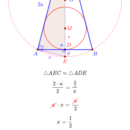
△
A
E
C
≈
△
A
D
E
2
·
a
2
=
a
2
x
a
·
x
=
a
2
x
=
1
2