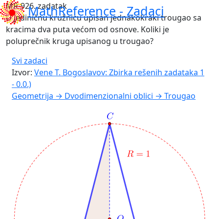
MR-926. zadatak
MathReference -
Zadaci
U jediničnu kružnicu upisan jednakokraki trougao sa
kracima dva puta većom od osnove. Koliki je
poluprečnik kruga upisanog u trougao?
Svi zadaci
Izvor:
Vene T. Bogoslavov: Zbirka rešenih zadataka 1
- 0.0.)
Geometrija → Dvodimenzionalni oblici → Trougao