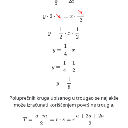
y
·
2
·
a
=
x
·
a
2
y
=
1
2
·
x
·
1
2
y
=
1
4
·
x
y
=
1
4
·
1
2
y
=
1
8
Poluprečnik kruga upisanog u trougao se najlakše
može izračunati korišćenjem površine trougla.
T
=
a
·
m
2
=
r
·
s
=
r
a
+
2
a
+
2
a
2