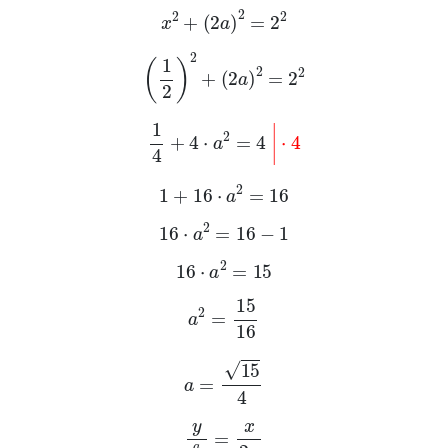
x
2
+
2
a
2
=
2
2
1
2
2
+
2
a
2
=
2
2
1
4
+
4
·
a
2
=
4
|
·
4
1
+
16
·
a
2
=
16
16
·
a
2
=
16
-
1
16
·
a
2
=
15
a
2
=
15
16
a
=
15
4
y
a
2
=
x
2
a