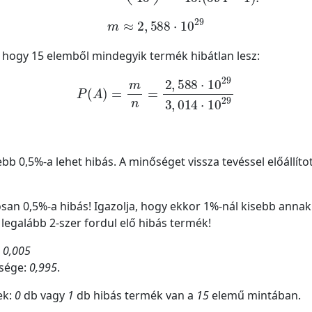
m
≈
2
,
588
·
10
29
) hogy 15 elemből mindegyik termék hibátlan lesz:
P
A
=
m
n
=
2
,
588
·
10
29
3
,
014
·
10
29
bb 0,5%-a lehet hibás. A minőséget vissza tevéssel előállíto
san 0,5%-a hibás! Igazolja, hogy ekkor 1%-nál kisebb annak
 legalább 2-szer fordul elő hibás termék!
:
0,005
űsége:
0,995
.
ek:
0
db vagy
1
db hibás termék van a
15
elemű mintában.