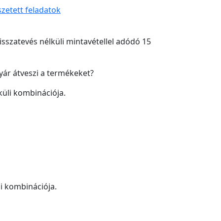
zetett feladatok
visszatevés nélküli mintavétellel adódó 15
yár átveszi a termékeket?
küli kombinációja.
i kombinációja.