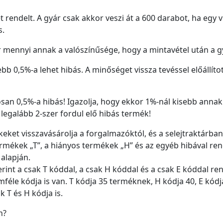
t rendelt. A gyár csak akkor veszi át a 600 darabot, ha egy 
s.
r mennyi annak a valószínűsége, hogy a mintavétel után a g
bb 0,5%-a lehet hibás. A minőséget vissza tevéssel előállíto
san 0,5%-a hibás! Igazolja, hogy ekkor 1%-nál kisebb annak
 legalább 2-szer fordul elő hibás termék!
keket visszavásárolja a forgalmazóktól, és a selejtraktárban
rmékek „T”, a hiányos termékek „H” és az egyéb hibával re
 alapján.
szerint a csak T kóddal, a csak H kóddal és a csak E kódda
féle kódja is van. T kódja 35 terméknek, H kódja 40, E kód
 T és H kódja is.
n?