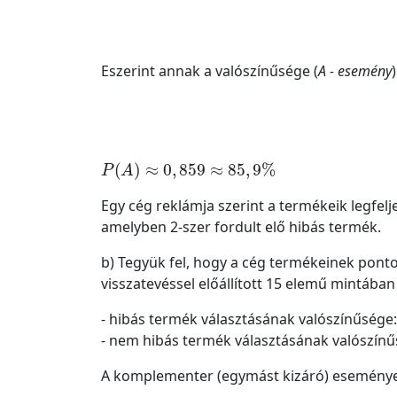
Eszerint annak a valószínűsége (
A - esemény
P
A
≈
0
,
859
≈
85
,
9
%
Egy cég reklámja szerint a termékeik legfelje
amelyben 2-szer fordult elő hibás termék.
b) Tegyük fel, hogy a cég termékeinek ponto
visszatevéssel előállított 15 elemű mintában
- hibás termék választásának valószínűsége
- nem hibás termék választásának valószín
A komplementer (egymást kizáró) esemény