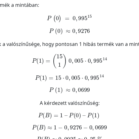
rmék a mintában:
P
(
0
)
=
0
,
995
15
P
(
0
)
≈
0
,
9276
 a valószínűsége, hogy pontosan 1 hibás termék van a min
P
1
=
15
1
0
,
005
·
0
,
995
14
P
1
=
15
·
0
,
005
·
0
,
995
14
P
(
1
)
≈
0
,
0699
A kérdezett valószínűség:
P
B
=
1
–
P
(
0
)
–
P
(
1
)
P
B
≈
1
-
0
,
9276
-
0
,
0699
P
B
≈
0
,
0025
≈
0
,
25
%