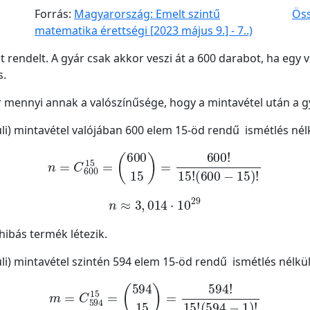
Forrás:
Magyarország: Emelt szintű
Öss
matematika érettségi [2023 május 9.] - 7..)
t rendelt. A gyár csak akkor veszi át a 600 darabot, ha egy 
s.
r mennyi annak a valószínűsége, hogy a mintavétel után a g
li) mintavétel valójában 600 elem 15-öd rendű ismétlés nél
n
=
C
600
15
=
600
15
=
600
!
15
!
600
-
15
!
n
≈
3
,
014
·
10
29
hibás termék létezik.
li) mintavétel szintén 594 elem 15-öd rendű ismétlés nélkül
m
=
C
594
15
=
594
15
=
594
!
15
!
594
-
1
!