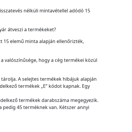
visszatevés nélküli mintavétellel adódó 15
yár átveszi a termékeket?
tt 15 elemű minta alapján ellenőrizték,
 a valószínűsége, hogy a cég termékei közül
 tárolja. A selejtes termékek hibájuk alapján
ndelkező termékek „E” kódot kapnak. Egy
l rendelkező termékek darabszáma megegyezik.
ja pedig 45 terméknek van. Kétszer annyi