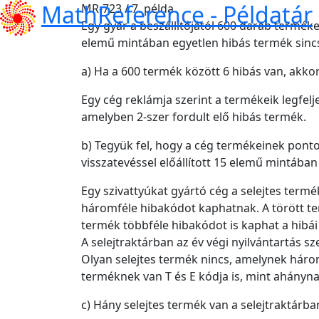
MathReference -
Példatár
MR-723 / 7. példa
Egy gyár a beszállítójától 600 darab terméke
elemű mintában egyetlen hibás termék sinc
a) Ha a 600 termék között 6 hibás van, akko
Egy cég reklámja szerint a termékeik legfelje
amelyben 2-szer fordult elő hibás termék.
b) Tegyük fel, hogy a cég termékeinek ponto
visszatevéssel előállított 15 elemű mintában
Egy szivattyúkat gyártó cég a selejtes termé
háromféle hibakódot kaphatnak. A törött te
termék többféle hibakódot is kaphat a hibái
A selejtraktárban az év végi nyilvántartás 
Olyan selejtes termék nincs, amelynek három
terméknek van T és E kódja is, mint ahánynak
c) Hány selejtes termék van a selejtraktárba