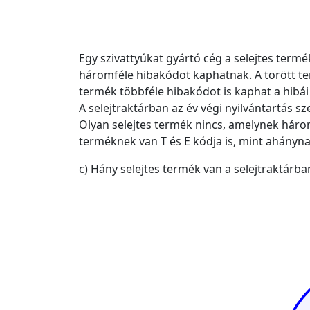
Egy szivattyúkat gyártó cég a selejtes termé
háromféle hibakódot kaphatnak. A törött te
termék többféle hibakódot is kaphat a hibái
A selejtraktárban az év végi nyilvántartás 
Olyan selejtes termék nincs, amelynek három
terméknek van T és E kódja is, mint ahánynak
c) Hány selejtes termék van a selejtraktárba