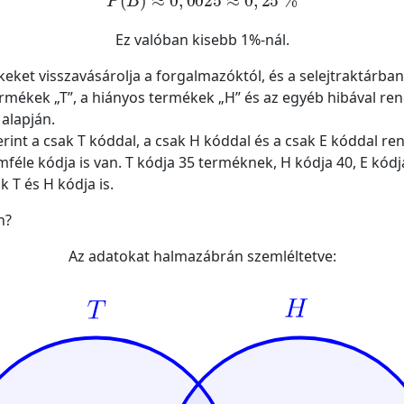
Ez valóban kisebb 1%-nál.
keket visszavásárolja a forgalmazóktól, és a selejtraktárban
rmékek „T”, a hiányos termékek „H” és az egyéb hibával re
 alapján.
szerint a csak T kóddal, a csak H kóddal és a csak E kódda
féle kódja is van. T kódja 35 terméknek, H kódja 40, E kód
 T és H kódja is.
n?
Az adatokat halmazábrán szemléltetve: