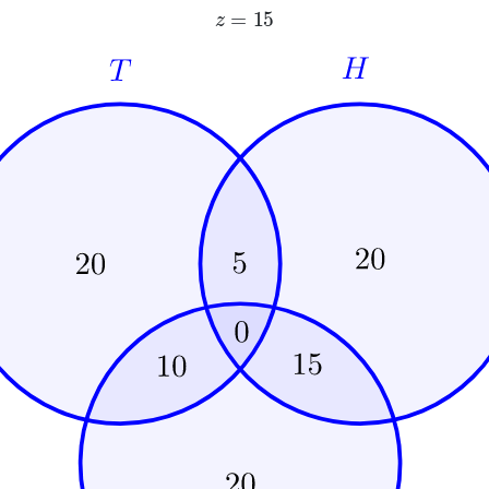
z
=
15