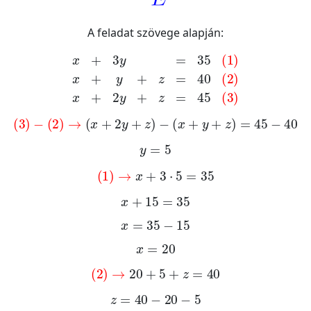
A feladat szövege alapján:
x
+
3
y
=
35
1
x
+
y
+
z
=
40
2
x
+
2
y
+
z
=
45
3
3
-
2
→
x
+
2
y
+
z
-
x
+
y
+
z
=
45
-
40
y
=
5
1
→
x
+
3
·
5
=
35
x
+
15
=
35
x
=
35
-
15
x
=
20
2
→
20
+
5
+
z
=
40
z
=
40
-
20
-
5