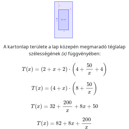
A kartonlap területe a lap közepén megmaradó téglalap
szélességének
(x)
függvényében:
T
x
=
2
+
x
+
2
·
4
+
50
x
+
4
T
x
=
4
+
x
·
8
+
50
x
T
x
=
32
+
200
x
+
8
x
+
50
T
x
=
82
+
8
x
+
200
x