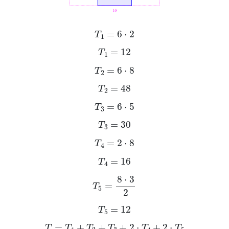
T
1
=
6
·
2
T
1
=
12
T
2
=
6
·
8
T
2
=
48
T
3
=
6
·
5
T
3
=
30
T
4
=
2
·
8
T
4
=
16
T
5
=
8
·
3
2
T
5
=
12
T
=
T
1
+
T
2
+
T
3
+
2
·
T
4
+
2
·
T
5