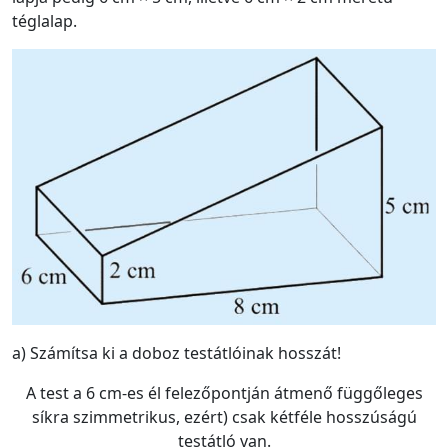
téglalap.
a) Számítsa ki a doboz testátlóinak hosszát!
A test a 6 cm-es él felezőpontján átmenő függőleges
síkra szimmetrikus, ezért) csak kétféle hosszúságú
testátló van.