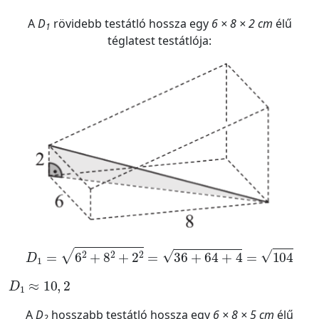
A
D
rövidebb testátló hossza egy
6 × 8 × 2 cm
élű
1
téglatest testátlója:
D
1
=
6
2
+
8
2
+
2
2
=
36
+
64
+
4
=
104
D
1
≈
10
,
2
A
D
hosszabb testátló hossza egy
6 × 8 × 5 cm
élű
2