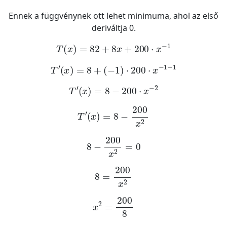
Ennek a függvénynek ott lehet minimuma, ahol az első
deriváltja 0.
T
x
=
82
+
8
x
+
200
·
x
-
1
T
'
x
=
8
+
-
1
·
200
·
x
-
1
-
1
T
'
x
=
8
-
200
·
x
-
2
T
'
x
=
8
-
200
x
2
8
-
200
x
2
=
0
8
=
200
x
2
x
2
=
200
8