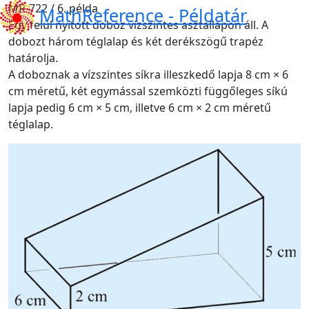
MR-722 / 6. példa
MathReference -
Példatár
Egy felül nyitott doboz vízszintes asztallapon áll. A
dobozt három téglalap és két derékszögű trapéz
határolja.
A doboznak a vízszintes síkra illeszkedő lapja 8 cm × 6
cm méretű, két egymással szemközti függőleges síkú
lapja pedig 6 cm × 5 cm, illetve 6 cm × 2 cm méretű
téglalap.