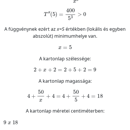
T
''
5
=
400
5
3
>
0
A függvénynek ezért az
x=5
értékben (lokális és egyben
abszolút) minimumhelye van.
x
=
5
A kartonlap szélessége:
2
+
x
+
2
=
2
+
5
+
2
=
9
A kartonlap magassága:
4
+
50
x
+
4
=
4
+
50
5
+
4
=
18
A kartonlap méretei centiméterben:
9
x
18