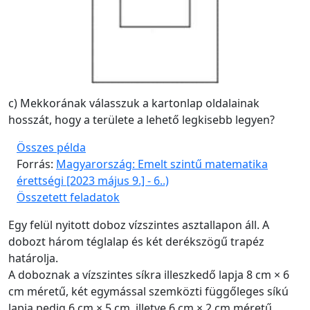
c) Mekkorának válasszuk a kartonlap oldalainak
hosszát, hogy a területe a lehető legkisebb legyen?
Összes példa
Forrás:
Magyarország: Emelt szintű matematika
érettségi [2023 május 9.] - 6..)
Összetett feladatok
Egy felül nyitott doboz vízszintes asztallapon áll. A
dobozt három téglalap és két derékszögű trapéz
határolja.
A doboznak a vízszintes síkra illeszkedő lapja 8 cm × 6
cm méretű, két egymással szemközti függőleges síkú
lapja pedig 6 cm × 5 cm, illetve 6 cm × 2 cm méretű