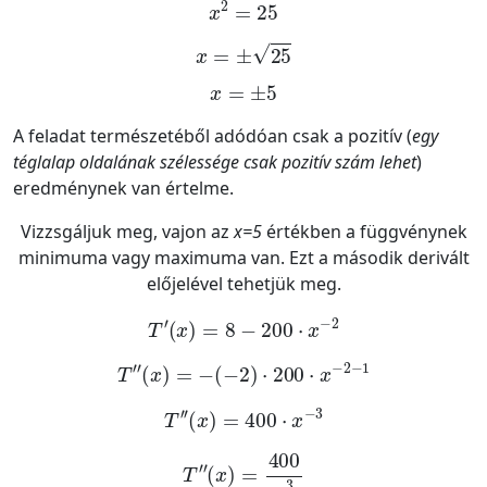
x
2
=
25
x
=
±
25
x
=
±
5
A feladat természetéből adódóan csak a pozitív (
egy
téglalap oldalának szélessége csak pozitív szám lehet
)
eredménynek van értelme.
Vizzsgáljuk meg, vajon az
x=5
értékben a függvénynek
minimuma vagy maximuma van. Ezt a második derivált
előjelével tehetjük meg.
T
'
x
=
8
-
200
·
x
-
2
T
''
x
=
-
-
2
·
200
·
x
-
2
-
1
T
''
x
=
400
·
x
-
3
T
''
x
=
400
x
3