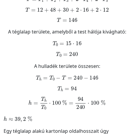
T
=
12
+
48
+
30
+
2
·
16
+
2
·
12
T
=
146
A téglalap területe, amelyből a test hálója kivágható:
T
0
=
15
·
16
T
0
=
240
A hulladék területe összesen:
T
h
=
T
0
-
T
=
240
-
146
T
h
=
94
h
=
T
h
T
0
·
100
%
=
94
240
·
100
%
h
≈
39
,
2
%
Egy téglalap alakú kartonlap oldalhosszait úgy