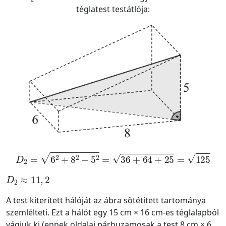
téglatest testátlója:
D
2
=
6
2
+
8
2
+
5
2
=
36
+
64
+
25
=
125
D
2
≈
11
,
2
A test kiterített hálóját az ábra sötétített tartománya
szemlélteti. Ezt a hálót egy 15 cm × 16 cm-es téglalapból
vágjuk ki (ennek oldalai párhuzamosak a test 8 cm × 6