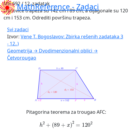
MR-692 / 12. zadatak
MathReference -
Zadaci
Osnovice trapeza su 142 cm i 89 cm, a dijagonale su 120
cm i 153 cm. Odrediti površinu trapeza.
Svi zadaci
Izvor:
Vene T. Bogoslavov: Zbirka rešenih zadataka 3
- 12..)
Geometrija → Dvodimenzionalni oblici →
Četvorougao
Pitagorina teorema za trougao AFC:
h
2
+
(
89
+
x
)
2
=
120
2