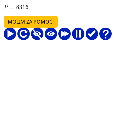
P
=
8316
MOLIM ZA POMOĆ!