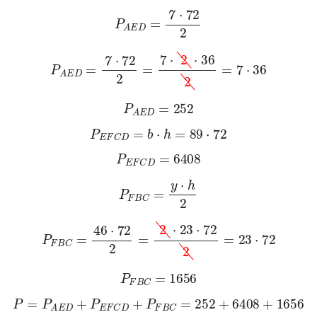
P
A
E
D
=
7
·
72
2
P
A
E
D
=
7
·
72
2
=
7
·
2
·
36
2
=
7
·
36
P
A
E
D
=
252
P
E
F
C
D
=
b
·
h
=
89
·
72
P
E
F
C
D
=
6408
P
F
B
C
=
y
·
h
2
P
F
B
C
=
46
·
72
2
=
2
·
23
·
72
2
=
23
·
72
P
F
B
C
=
1656
P
=
P
A
E
D
+
P
E
F
C
D
+
P
F
B
C
=
252
+
6408
+
1656