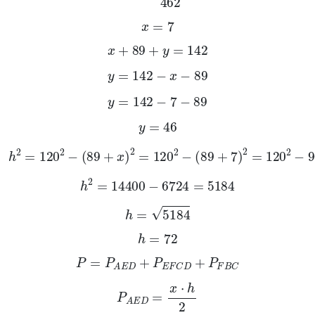
x
=
7
x
+
89
+
y
=
142
y
=
142
-
x
-
89
y
=
142
-
7
-
89
y
=
46
h
2
=
120
2
-
(
89
+
x
)
2
=
120
2
-
89
+
7
2
=
120
2
-
96
2
h
2
=
14400
-
6724
=
5184
h
=
5184
h
=
72
P
=
P
A
E
D
+
P
E
F
C
D
+
P
F
B
C
P
A
E
D
=
x
·
h
2