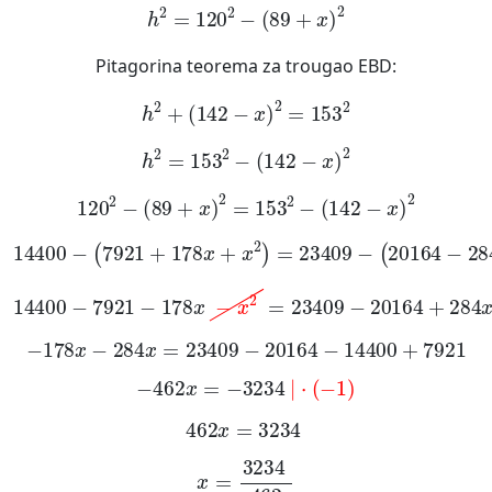
h
2
=
120
2
-
(
89
+
x
)
2
Pitagorina teorema za trougao EBD:
h
2
+
(
142
-
x
)
2
=
153
2
h
2
=
153
2
-
(
142
-
x
)
2
120
2
-
(
89
+
x
)
2
=
153
2
-
142
-
x
2
14400
-
7921
+
178
x
+
x
2
=
23409
-
20164
-
284
x
+
x
2
14400
-
7921
-
178
x
-
x
2
=
23409
-
20164
+
284
x
-
x
2
-
178
x
-
284
x
=
23409
-
20164
-
14400
+
7921
-
462
x
=
-
3234
|
·
-
1
462
x
=
3234
x
=
3234
462