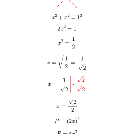
x
2
+
x
2
=
1
2
2
x
2
=
1
x
2
=
1
2
x
=
1
2
=
1
2
x
=
1
2
|
·
2
2
x
=
2
2
P
=
2
x
2
P
=
4
x
2