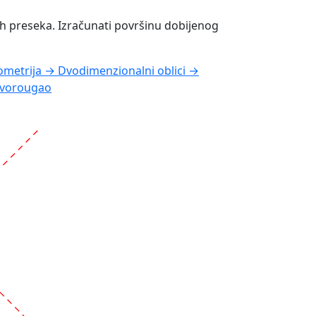
ih preseka. Izračunati površinu dobijenog
metrija → Dvodimenzionalni oblici →
tvorougao