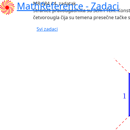
MathReference -
Zadaci
MR-684 / 4. zadatak
Stranice pravougaonika su 3cm i 1cm. Konstr
četvorougla čija su temena presečne tačke s
Svi zadaci