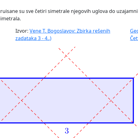
uisane su sve četiri simetrale njegovih uglova do uzajamn
imetrala.
Izvor:
Vene T. Bogoslavov: Zbirka rešenih
Geo
zadataka 3 - 4..)
Če