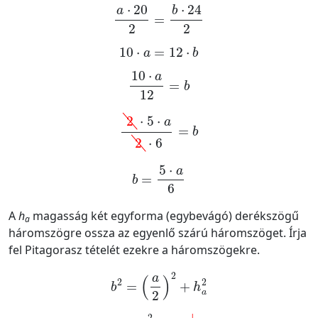
a
·
20
2
=
b
·
24
2
10
·
a
=
12
·
b
10
·
a
12
=
b
2
·
5
·
a
2
·
6
=
b
b
=
5
·
a
6
A
h
magasság két egyforma (egybevágó) derékszögű
a
háromszögre ossza az egyenlő szárú háromszöget. Írja
fel Pitagorasz tételét ezekre a háromszögekre.
b
2
=
a
2
2
+
h
a
2
b
2
=
a
2
4
+
h
a
2
|
·
4