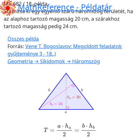
MR-682 / 18. példa
MathReference -
Példatár
Számítsa ki egy egyenlő szárú háromszög területét, ha
az alaphoz tartozó magasság 20 cm, a szárakhoz
tartozó magasság pedig 24 cm.
Összes példa
Forrás:
Vene T. Bogoslavov: Megoldott feladatok
gyűjteménye 3 - 18..)
Geometria → Síkidomok → Háromszög
T
=
a
·
h
a
2
=
b
·
h
b
2