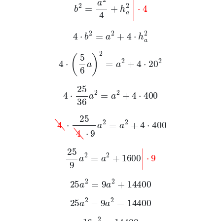
4
·
b
2
=
a
2
+
4
·
h
a
2
4
·
5
6
a
2
=
a
2
+
4
·
20
2
4
·
25
36
a
2
=
a
2
+
4
·
400
4
·
25
4
·
9
a
2
=
a
2
+
4
·
400
25
9
a
2
=
a
2
+
1600
|
·
9
25
a
2
=
9
a
2
+
14400
25
a
2
-
9
a
2
=
14400
16
a
2
=
14400