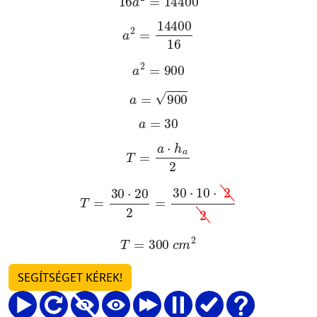
a
2
=
14400
16
a
2
=
900
a
=
900
a
=
30
T
=
a
·
h
a
2
T
=
30
·
20
2
=
30
·
10
·
2
2
T
=
300
c
m
2
SEGÍTSÉGET KÉREK!