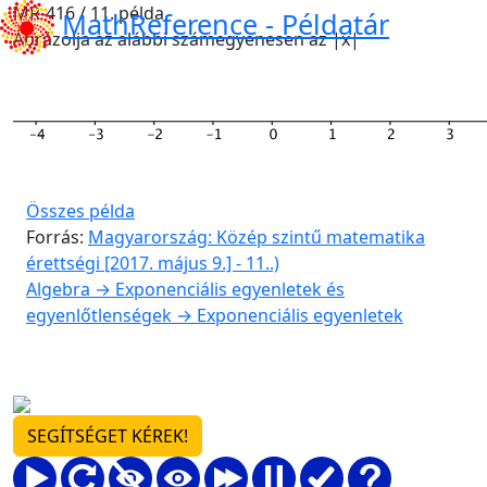
MR-416 / 11. példa
MathReference -
Példatár
Ábrázolja az alábbi számegyenesen az |x|
Összes példa
Forrás:
Magyarország: Közép szintű matematika
érettségi [2017. május 9.] - 11..)
Algebra → Exponenciális egyenletek és
egyenlőtlenségek → Exponenciális egyenletek
SEGÍTSÉGET KÉREK!