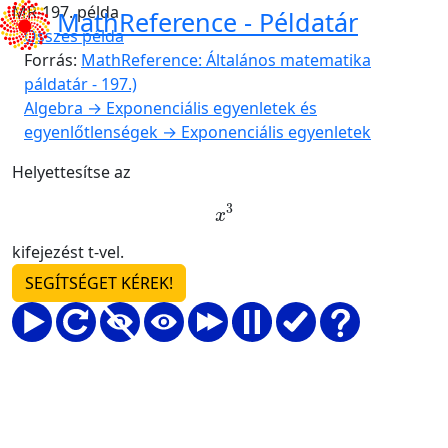
MR-197. példa
MathReference -
Példatár
Összes példa
Forrás:
MathReference: Általános matematika
páldatár - 197.)
Algebra → Exponenciális egyenletek és
egyenlőtlenségek → Exponenciális egyenletek
Helyettesítse az
x
3
kifejezést t-vel.
SEGÍTSÉGET KÉREK!